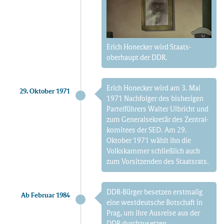
Erich Honecker wird Staats­
oberhaupt der DDR.
Erich Honecker wird am 3. Mai
29. Oktober 1971
1971 Nachfolger des bisherigen
Partei­führers Walter Ulbricht und
zum General­sekretär des Zentral­
komitees der SED. Am 29.
Oktober 1971 wählt ihn die
Volks­kammer schließlich auch
zum Vorsitzenden des Staats­rats.
DDR-Bürger besetzen erstmalig
Ab Februar 1984
eine west­deutsche Botschaft in
Prag, um ihre Ausreise aus der
DDR durchzusetzen.