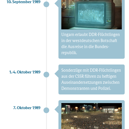
10. September 1989
Ungarn erlaubt DDR-Flüchtlingen
in der westdeutschen Botschaft
die Ausreise in die Bundes­
republik.
Sonderzüge mit DDR-Flüchtlingen
1.-4. Oktober 1989
aus der CSSR führen zu heftigen
Auseinander­setzungen zwischen
Demonstranten und Polizei.
7. Oktober 1989