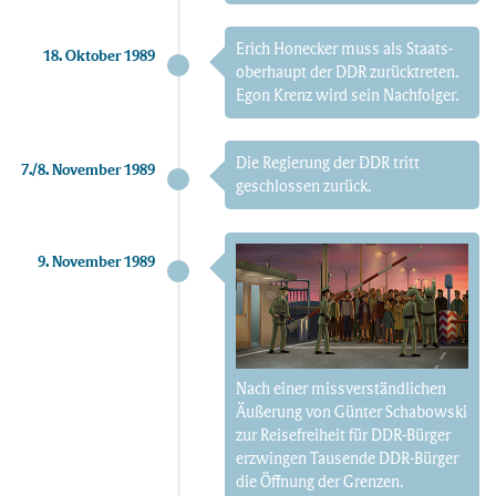
Erich Honecker muss als Staats­
18. Oktober 1989
oberhaupt der DDR zurücktreten.
Egon Krenz wird sein Nachfolger.
Die Regierung der DDR tritt
7./8. November 1989
geschlossen zurück.
9. November 1989
Nach einer miss­verständlichen
Äußerung von Günter Schabowski
zur Reise­freiheit für DDR-Bürger
erzwingen Tausende DDR-Bürger
die Öffnung der Grenzen.