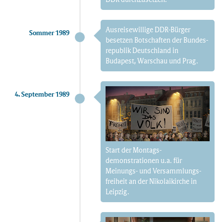
Ausreisewillige DDR-Bürger
Sommer 1989
besetzen Botschaften der Bundes­
republik Deutsch­land in
Budapest, Warschau und Prag.
4. September 1989
Start der Montags­
demonstrationen u.a. für
Meinungs- und Versammlungs­
freiheit an der Nikolai­kirche in
Leipzig.