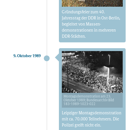
Gründungsfeier zum 40.
Jahresstag der DDR in Ost-Berlin,
begleitet von Massen­
demonstrationen in mehreren
DDR-Städten.
9. Oktober 1989
Montagsdemonstration am 23.
Oktober 1989;
Bundesarchiv Bild
183-1989-1023-022
Leipziger Montags­demonstration
mit ca. 70.000 Teilnehmern. Die
Polizei greift nicht ein.