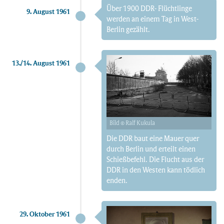
Über 1900 DDR- Flüchtlinge
9. August 1961
werden an einem Tag in West-
Berlin gezählt.
13./14. August 1961
Bild © Ralf Kukula
Die DDR baut eine Mauer quer
durch Berlin und erteilt einen
Schießbefehl. Die Flucht aus der
DDR in den Westen kann tödlich
enden.
29. Oktober 1961