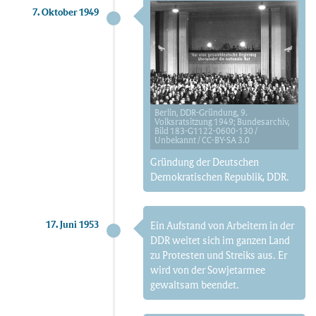
7. Oktober 1949
Berlin, DDR-Gründung, 9.
Volksratsitzung 1949;
Bundesarchiv,
Bild 183-G1122-0600-130 /
Unbekannt / CC-BY-SA 3.0
Gründung der Deutschen
Demokratischen Republik, DDR.
17. Juni 1953
Ein Aufstand von Arbeitern in der
DDR weitet sich im ganzen Land
zu Protesten und Streiks aus. Er
wird von der Sowjetarmee
gewaltsam beendet.