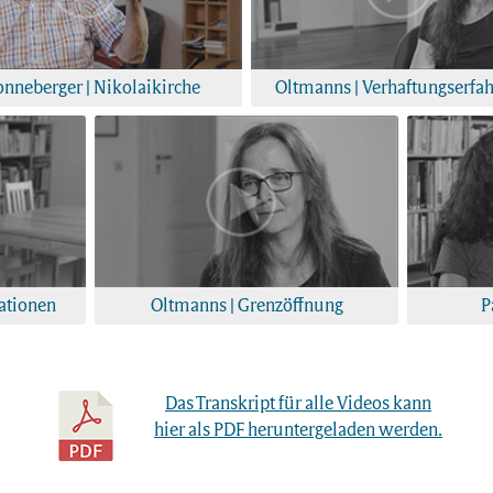
nneberger | Nikolaikirche
Oltmanns | Verhaftungserfa
ationen
Oltmanns | Grenzöffnung
P
Das Transkript für alle Videos kann
hier als PDF heruntergeladen werden.