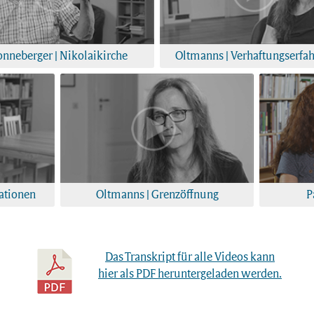
nneberger | Nikolaikirche
Oltmanns | Verhaftungserfa
ationen
Oltmanns | Grenzöffnung
P
Das Transkript für alle Videos kann
hier als PDF heruntergeladen werden.