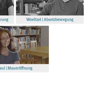
hrung
Woeltzel | Absetzbewegung
aul | Maueröffnung