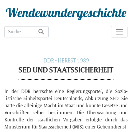
DDR - HERBST 1989
SED UND STAATSSICHERHEIT
In der DDR herrschte eine Regierungs­partei, die Sozia­
listische Einheits­partei Deutsch­lands, Abkürzung SED. Sie
hatte die alleinige Macht im Staat und konnte Gesetze und
Vor­schriften selber bestimmen. Die Über­wachung und
Kontrolle der staat­lichen Vorgaben erfolgte durch das
Ministerium für Staats­sicherheit (MfS), einer Geheim­dienst-